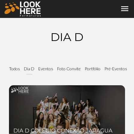
menu
DIA D
Todos
Dia D
Eventos
Foto Convite
Portfólio
Pré-Eventos
DIA D COLÉGIO CONEXÃO JARAGUA