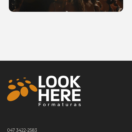
047 3422-2583